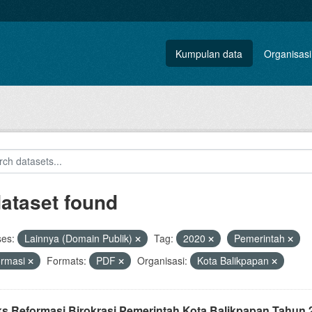
Kumpulan data
Organisasi
dataset found
ses:
Lainnya (Domain Publik)
Tag:
2020
Pemerintah
ormasi
Formats:
PDF
Organisasi:
Kota Balikpapan
ks Reformasi Birokrasi Pemerintah Kota Balikpapan Tahun 