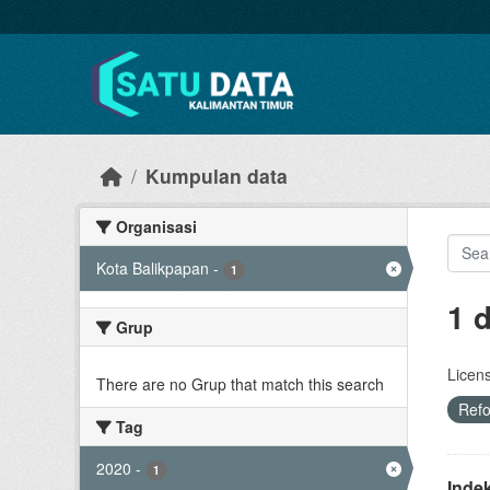
Skip to main content
Kumpulan data
Organisasi
Kota Balikpapan
-
1
1 
Grup
Licen
There are no Grup that match this search
Ref
Tag
2020
-
1
Inde