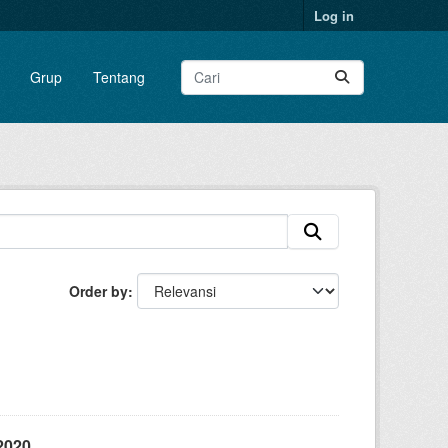
Log in
Grup
Tentang
Order by
2020