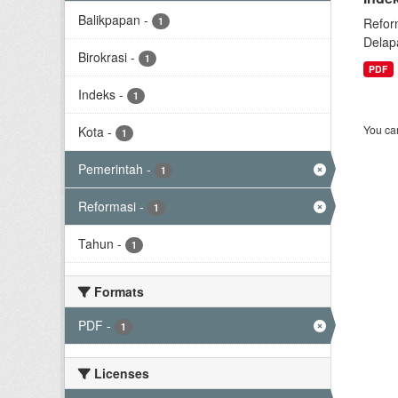
Balikpapan
-
1
Refor
Delap
Birokrasi
-
1
PDF
Indeks
-
1
You can
Kota
-
1
Pemerintah
-
1
Reformasi
-
1
Tahun
-
1
Formats
PDF
-
1
Licenses