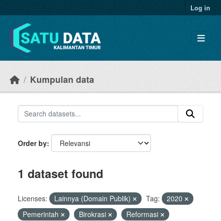
Skip to main content
Log in
Kumpulan data
Order by
1 dataset found
Licenses:
Lainnya (Domain Publik)
Tag:
2020
Pemerintah
Birokrasi
Reformasi