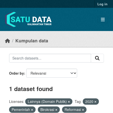
Skip to main content
Log in
Kumpulan data
Order by
1 dataset found
Licenses:
Lainnya (Domain Publik)
Tag:
2020
Pemerintah
Birokrasi
Reformasi