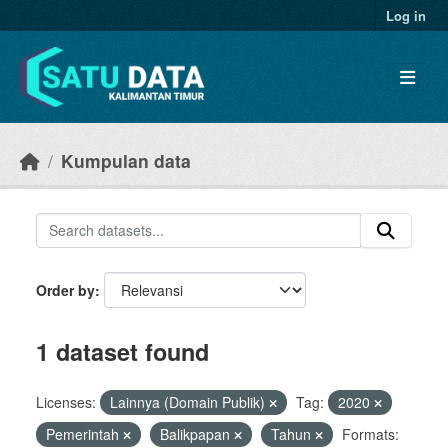
Skip to main content
Log in
Kumpulan data
Order by
1 dataset found
Licenses:
Lainnya (Domain Publik)
Tag:
2020
Pemerintah
Balikpapan
Tahun
Formats: