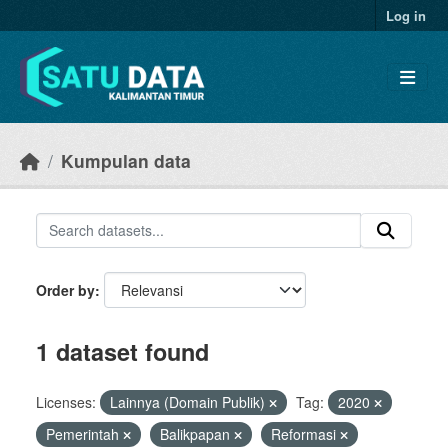
Skip to main content
Log in
Kumpulan data
Order by
1 dataset found
Licenses:
Lainnya (Domain Publik)
Tag:
2020
Pemerintah
Balikpapan
Reformasi