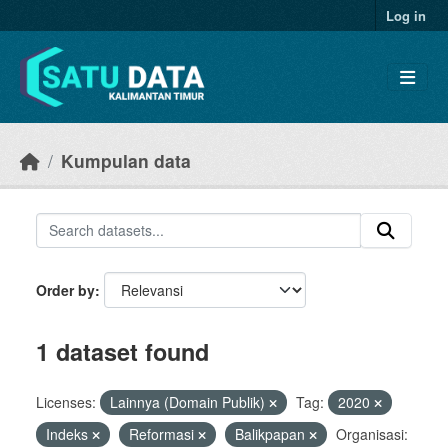
Skip to main content
Log in
Kumpulan data
Order by
1 dataset found
Licenses:
Lainnya (Domain Publik)
Tag:
2020
Indeks
Reformasi
Balikpapan
Organisasi: