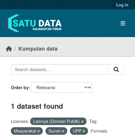
Skip to main content
Log in
Kumpulan data
Order by
1 dataset found
Licenses:
Lainnya (Domain Publik)
Tag:
Masyarakat
Survei
UPP
Formats: