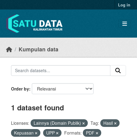
Skip to main content
Log in
Kumpulan data
Order by
1 dataset found
Licenses:
Lainnya (Domain Publik)
Tag:
Hasil
Kepuasan
UPP
Formats:
PDF