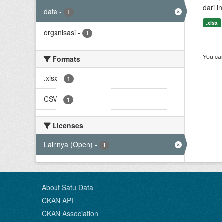
dari i
data
-
1
.xlsx
organisasi
-
1
You can
Formats
.xlsx
-
1
CSV
-
1
Licenses
Lainnya (Open)
-
1
About Satu Data
CKAN API
CKAN Association