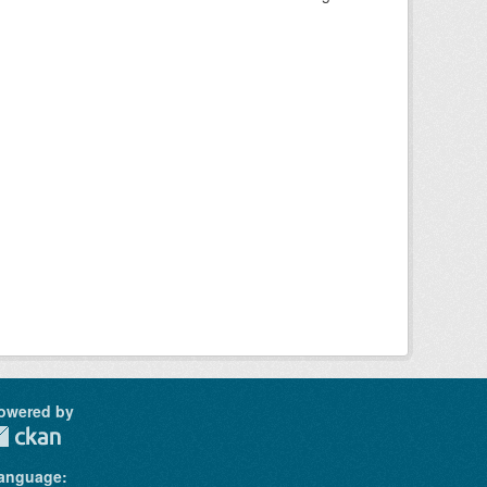
owered by
anguage