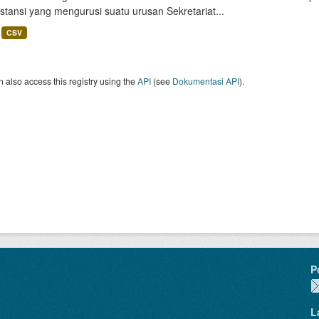
nstansi yang mengurusi suatu urusan Sekretariat...
CSV
 also access this registry using the
API
(see
Dokumentasi API
).
P
L