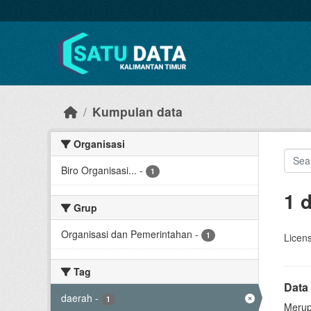
Skip to main content
Kumpulan data
Organisasi
Biro Organisasi...
-
1
1 
Grup
Organisasi dan Pemerintahan
-
1
Licen
Tag
Data
daerah
-
1
Merup