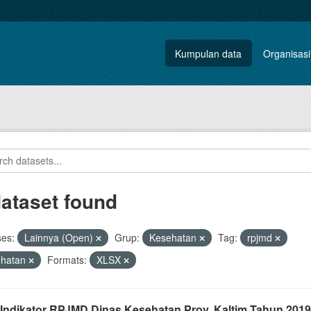
Kumpulan data
Organisasi
dataset found
ses:
Lainnya (Open)
Grup:
Kesehatan
Tag:
rpjmd
ehatan
Formats:
XLSX
 Indikator RPJMD Dinas Kesehatan Prov. Kaltim Tahun 2019