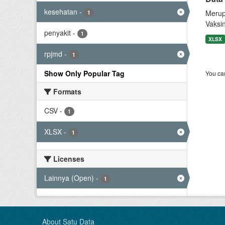
kesehatan
-
Merup
1
Vaksi
penyakit
-
1
XLSX
rpjmd
-
1
Show Only Popular Tag
You can
Formats
CSV
-
1
XLSX
-
1
Licenses
Lainnya (Open)
-
1
About Satu Data