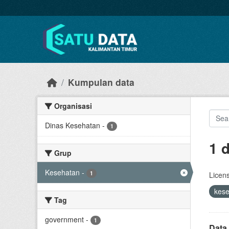
Skip to main content
Kumpulan data
Organisasi
Dinas Kesehatan
-
1
1 
Grup
Kesehatan
-
1
Licen
kes
Tag
government
-
1
Data