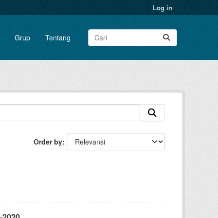
Log in
Grup
Tentang
Order by
-2020