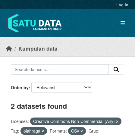
Skip to main content
Log in
Kumpulan data
Order by
2 datasets found
Licenses:
Creative Commons Non-Commercial (Any)
Tag:
olahraga
Formats:
CSV
Grup: