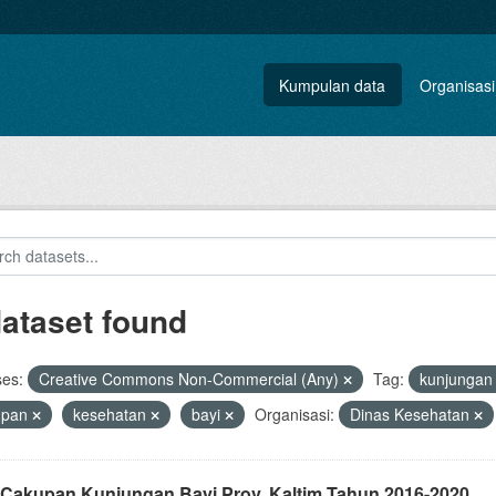
Kumpulan data
Organisasi
dataset found
ses:
Creative Commons Non-Commercial (Any)
Tag:
kunjunga
upan
kesehatan
bayi
Organisasi:
Dinas Kesehatan
 Cakupan Kunjungan Bayi Prov. Kaltim Tahun 2016-2020