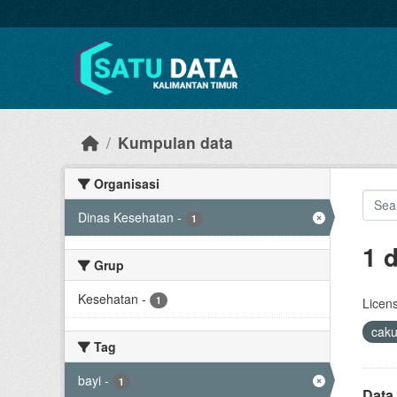
Skip to main content
Kumpulan data
Organisasi
Dinas Kesehatan
-
1
1 
Grup
Kesehatan
-
1
Licen
cak
Tag
bayi
-
1
Data