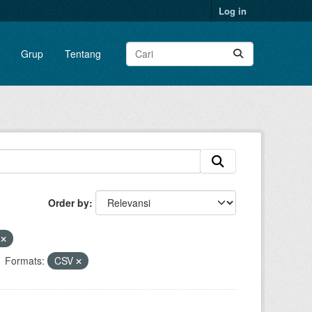
Log in
Grup
Tentang
Order by
n
Formats:
CSV