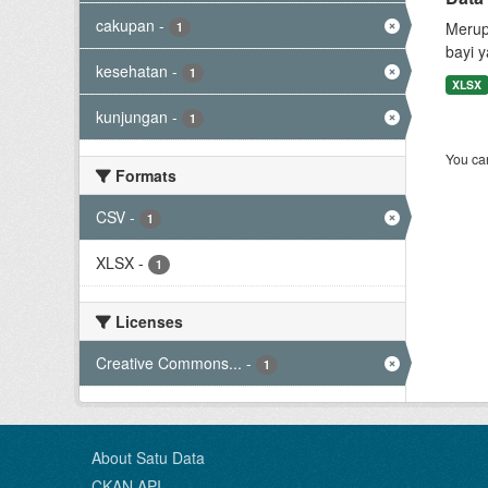
cakupan
-
Merup
1
bayi 
kesehatan
-
1
XLSX
kunjungan
-
1
You can
Formats
CSV
-
1
XLSX
-
1
Licenses
Creative Commons...
-
1
About Satu Data
CKAN API