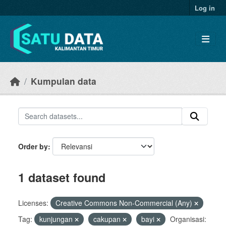
Skip to main content
Log in
Kumpulan data
Order by
1 dataset found
Licenses:
Creative Commons Non-Commercial (Any)
Tag:
kunjungan
cakupan
bayi
Organisasi: