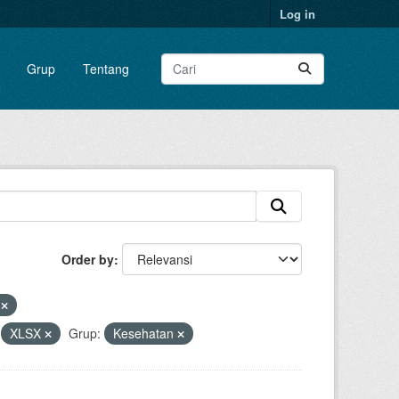
Log in
Grup
Tentang
Order by
n
XLSX
Grup:
Kesehatan