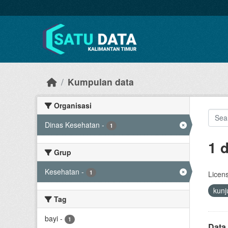
Skip to main content
Kumpulan data
Organisasi
Dinas Kesehatan
-
1
1 
Grup
Kesehatan
-
1
Licen
kun
Tag
bayi
-
1
Data