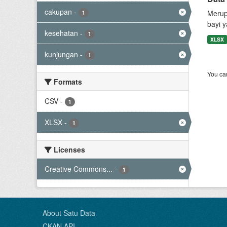
cakupan
-
Merup
1
bayi 
kesehatan
-
1
XLSX
kunjungan
-
1
You can
Formats
CSV
-
1
XLSX
-
1
Licenses
Creative Commons...
-
1
About Satu Data
CKAN API