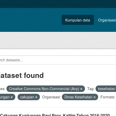
Kumpulan data
Organisasi
dataset found
ses:
Creative Commons Non-Commercial (Any)
Tag:
kesehata
jungan
cakupan
Organisasi:
Dinas Kesehatan
Formats:
 Cakupan Kunjungan Bayi Prov. Kaltim Tahun 2016-2020