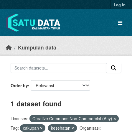
Skip to main content
Log in
Kumpulan data
Order by
1 dataset found
Licenses:
Creative Commons Non-Commercial (Any)
Tag:
cakupan
kesehatan
Organisasi: