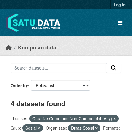
Skip to main content
Log in
Kumpulan data
Order by
4 datasets found
Licenses:
Creative Commons Non-Commercial (Any)
Grup:
Sosial
Organisasi:
Dinas Sosial
Formats: