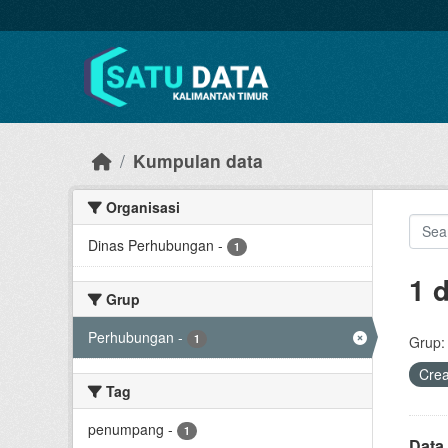
Skip to main content
Kumpulan data
Organisasi
Dinas Perhubungan
-
1
1 
Grup
Perhubungan
-
1
Grup:
Cre
Tag
penumpang
-
1
Data