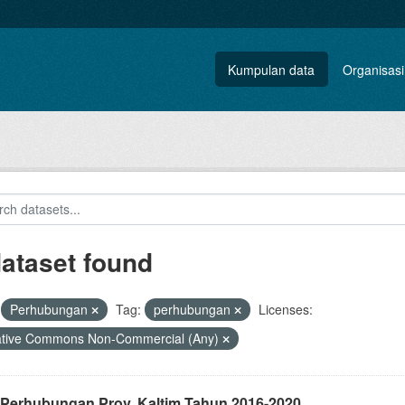
Kumpulan data
Organisasi
dataset found
Perhubungan
Tag:
perhubungan
Licenses:
ative Commons Non-Commercial (Any)
 Perhubungan Prov. Kaltim Tahun 2016-2020