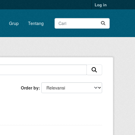
Log in
Grup
Tentang
Order by