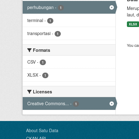
perhubungan
-
Merup
1
laut, 
terminal
-
1
XLSX
transportasi
-
1
You can
Formats
CSV
-
1
XLSX
-
1
Licenses
Creative Commons...
-
1
About Satu Data
CKAN API