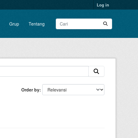
Log in
Grup
Tentang
Order by