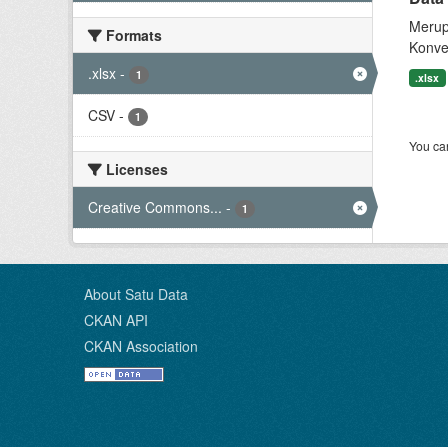
Merup
Formats
Konve
.xlsx
-
1
.xlsx
CSV
-
1
You can
Licenses
Creative Commons...
-
1
About Satu Data
CKAN API
CKAN Association