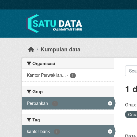
Skip to main content
Kumpulan data
Organisasi
Kantor Perwakilan...
-
1
1 
Grup
Perbankan
-
1
Grup:
Cre
Tag
kantor bank
-
1
Data