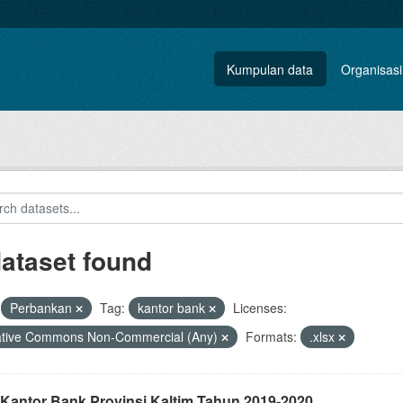
Kumpulan data
Organisasi
dataset found
Perbankan
Tag:
kantor bank
Licenses:
ative Commons Non-Commercial (Any)
Formats:
.xlsx
 Kantor Bank Provinsi Kaltim Tahun 2019-2020