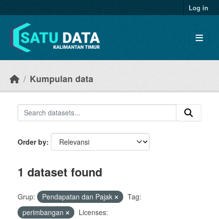
Skip to main content
Log in
Kumpulan data
Order by
1 dataset found
Grup:
Pendapatan dan Pajak
Tag:
perimbangan
Licenses: