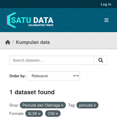
Skip to main content
Log in
Kumpulan data
Order by
1 dataset found
Grup:
Pemuda dan Olahraga
Tag:
pemuda
Formats:
XLSX
CSV