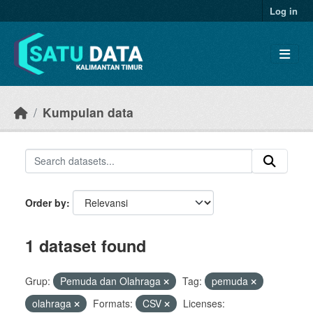
Skip to main content
Log in
Kumpulan data
Order by
1 dataset found
Grup:
Pemuda dan Olahraga
Tag:
pemuda
olahraga
Formats:
CSV
Licenses: