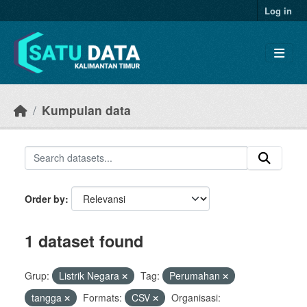
Skip to main content
Log in
Kumpulan data
Order by
1 dataset found
Grup:
Listrik Negara
Tag:
Perumahan
tangga
Formats:
CSV
Organisasi: