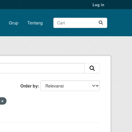
Log in
Grup
Tentang
Order by
V