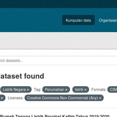
Kumpulan data
Organisasi
dataset found
Listrik Negara
Tag:
Perumahan
listrik
Formats:
CS
x
Licenses:
Creative Commons Non-Commercial (Any)
 Rumah Tangga Listrik Provinsi Kaltim Tahun 2019-2020