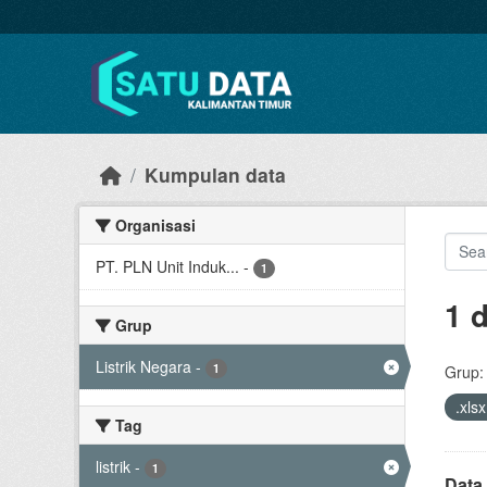
Skip to main content
Kumpulan data
Organisasi
PT. PLN Unit Induk...
-
1
1 
Grup
Listrik Negara
-
1
Grup:
.xls
Tag
listrik
-
1
Data