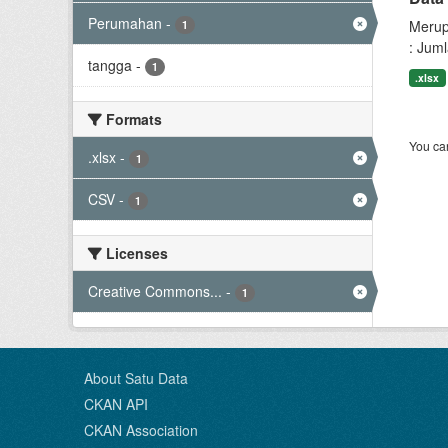
Perumahan
-
Merup
1
: Jum
tangga
-
1
.xlsx
Formats
You can
.xlsx
-
1
CSV
-
1
Licenses
Creative Commons...
-
1
About Satu Data
CKAN API
CKAN Association