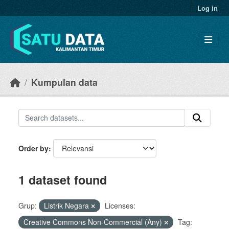
Skip to main content
Log in
Kumpulan data
Order by
1 dataset found
Grup:
Listrik Negara
Licenses:
Creative Commons Non-Commercial (Any)
Tag: