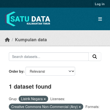
Skip to main content
Log in
Kumpulan data
Order by
1 dataset found
Grup:
Listrik Negara
Licenses:
Creative Commons Non-Commercial (Any)
Formats: