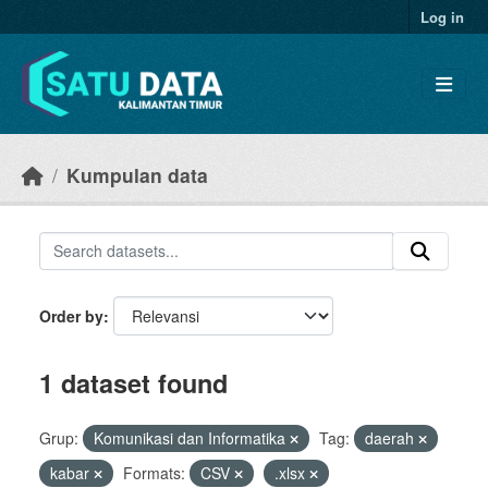
Skip to main content
Log in
Kumpulan data
Order by
1 dataset found
Grup:
Komunikasi dan Informatika
Tag:
daerah
kabar
Formats:
CSV
.xlsx