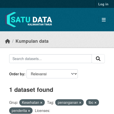
Skip to main content
Log in
Kumpulan data
Order by
1 dataset found
Grup:
Kesehatan
Tag:
penanganan
tbc
penderita
Licenses: