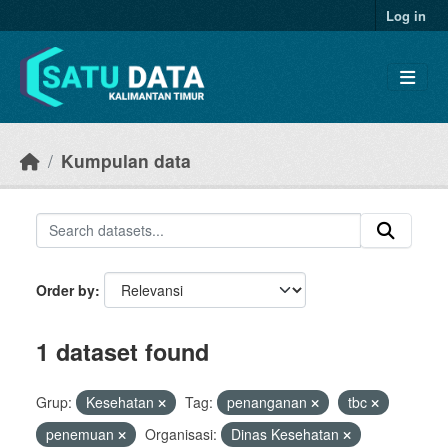
Skip to main content
Log in
Kumpulan data
Order by
1 dataset found
Grup:
Kesehatan
Tag:
penanganan
tbc
penemuan
Organisasi:
Dinas Kesehatan