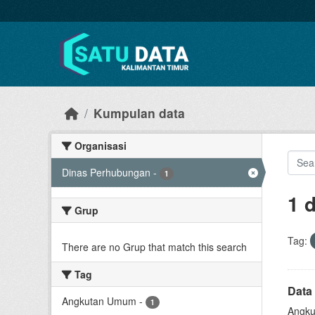
Skip to main content
Kumpulan data
Organisasi
Dinas Perhubungan
-
1
1 
Grup
Tag:
There are no Grup that match this search
Tag
Data
Angkutan Umum
-
1
Angku