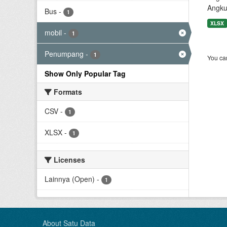
Angku
Bus
-
1
XLSX
mobil
-
1
Penumpang
-
1
You can
Show Only Popular Tag
Formats
CSV
-
1
XLSX
-
1
Licenses
Lainnya (Open)
-
1
About Satu Data