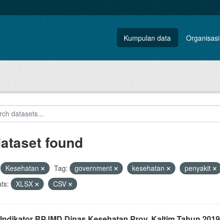
Kumpulan data
Organisasi
dataset found
Kesehatan
Tag:
government
kesehatan
penyakit
ts:
XLSX
CSV
 Indikator RPJMD Dinas Kesehatan Prov. Kaltim Tahun 2019