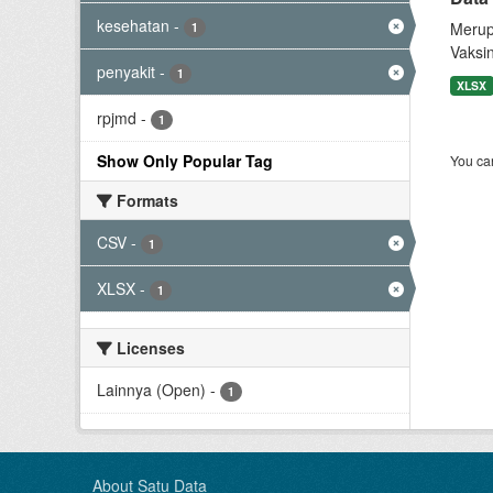
kesehatan
-
Merup
1
Vaksi
penyakit
-
1
XLSX
rpjmd
-
1
Show Only Popular Tag
You can
Formats
CSV
-
1
XLSX
-
1
Licenses
Lainnya (Open)
-
1
About Satu Data