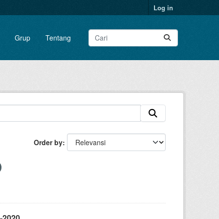
Log in
Grup
Tentang
Order by
-2020