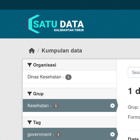
Skip to main content
Kumpulan data
Organisasi
Dinas Kesehatan
-
1
1 
Grup
Kesehatan
-
1
Grup:
Forma
Tag
government
-
1
Data