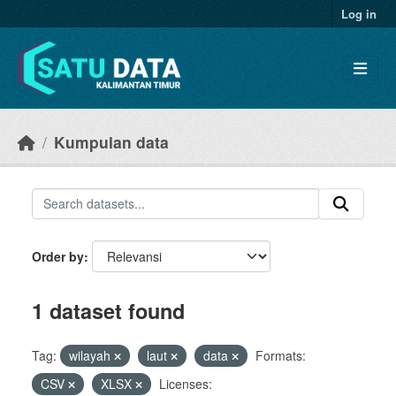
Skip to main content
Log in
Kumpulan data
Order by
1 dataset found
Tag:
wilayah
laut
data
Formats:
CSV
XLSX
Licenses: