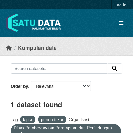
Skip to main content
Log in
Kumpulan data
Order by
1 dataset found
Tag:
ktp
penduduk
Organisasi:
Dinas Pemberdayaan Perempuan dan Perlindungan