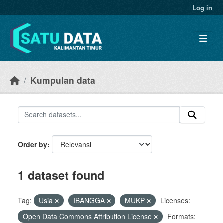
Skip to main content
Log in
Kumpulan data
Order by
1 dataset found
Tag:
Usia
IBANGGA
MUKP
Licenses:
Open Data Commons Attribution License
Formats: