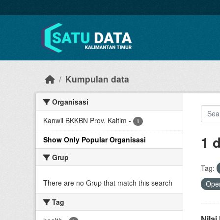
Skip to main content
Kumpulan data
Organisasi
Kanwil BKKBN Prov. Kaltim
-
1
1 
Show Only Popular Organisasi
Grup
Tag:
There are no Grup that match this search
Open
Tag
Nila