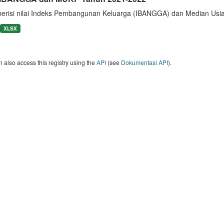
berisi nilai Indeks Pembangunan Keluarga (IBANGGA) dan Median U
XLSX
 also access this registry using the
API
(see
Dokumentasi API
).