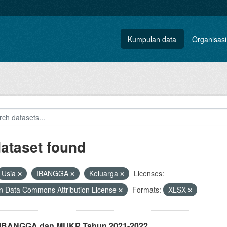
Kumpulan data
Organisasi
dataset found
Usia
IBANGGA
Keluarga
Licenses:
 Data Commons Attribution License
Formats:
XLSX
i IBANGGA dan MUKP Tahun 2021-2022