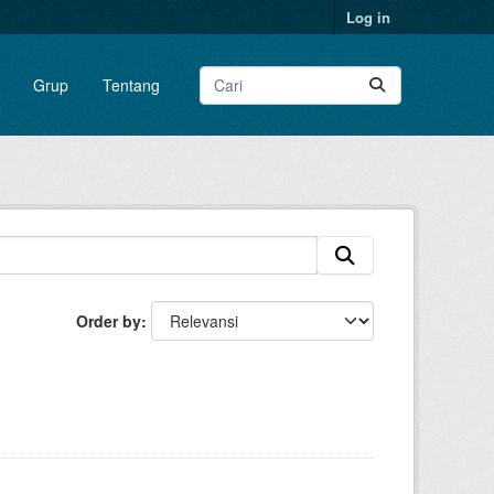
Log in
Grup
Tentang
Order by