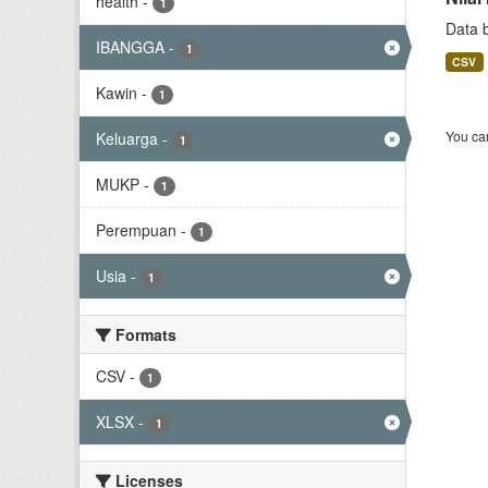
health
-
1
Data 
IBANGGA
-
1
CSV
Kawin
-
1
You can
Keluarga
-
1
MUKP
-
1
Perempuan
-
1
Usia
-
1
Formats
CSV
-
1
XLSX
-
1
Licenses