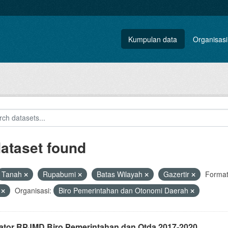
Kumpulan data
Organisasi
dataset found
Tanah
Rupabumi
Batas Wilayah
Gazertir
Format
V
Organisasi:
Biro Pemerintahan dan Otonomi Daerah
kator RPJMD Biro Pemerintahan dan Otda 2017-2020