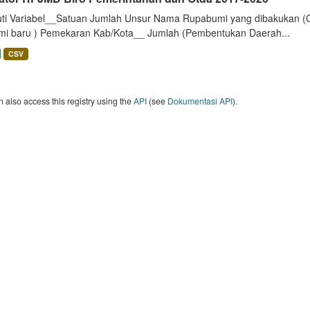
uti Variabel__Satuan Jumlah Unsur Nama Rupabumi yang dibakukan (
mi baru ) Pemekaran Kab/Kota__ Jumlah (Pembentukan Daerah...
CSV
 also access this registry using the
API
(see
Dokumentasi API
).