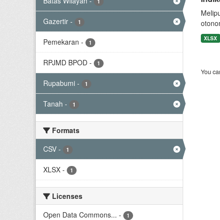
Batas Wilayah
-
1
Melip
Gazertir
-
1
otono
XLSX
Pemekaran
-
1
RPJMD BPOD
-
1
You can
Rupabumi
-
1
Tanah
-
1
Formats
CSV
-
1
XLSX
-
1
Licenses
Open Data Commons...
-
1