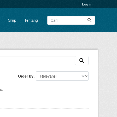
Log in
Grup
Tentang
Order by
s: