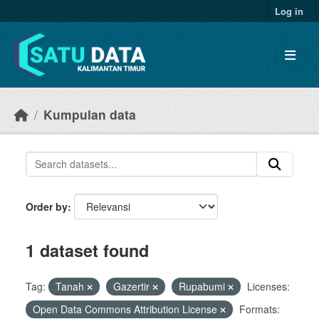
Skip to main content
Log in
Kumpulan data
Order by
1 dataset found
Tag:
Tanah
Gazertir
Rupabumi
Licenses:
Open Data Commons Attribution License
Formats: