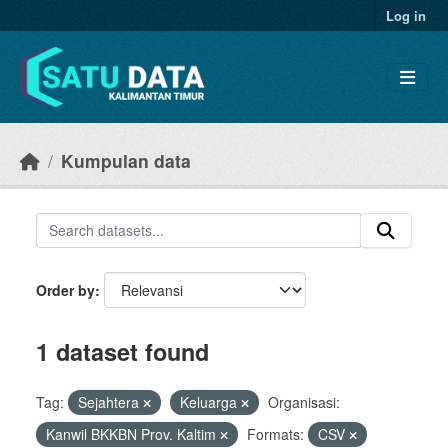
Skip to main content
Log in
Kumpulan data
Order by
1 dataset found
Tag:
Sejahtera
Keluarga
Organisasi:
Kanwil BKKBN Prov. Kaltim
Formats:
CSV