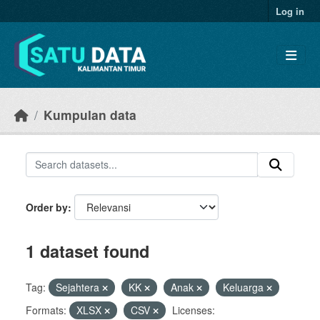
Skip to main content
Log in
Kumpulan data
Order by
1 dataset found
Tag:
Sejahtera
KK
Anak
Keluarga
Formats:
XLSX
CSV
Licenses: