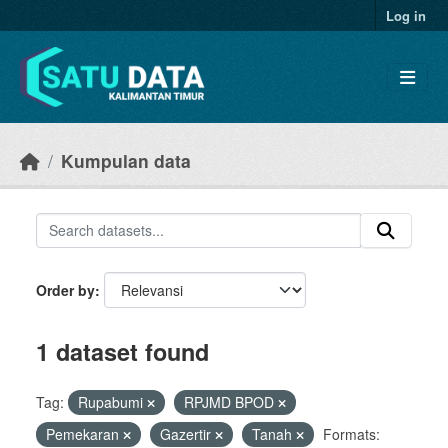
Skip to main content
Log in
Kumpulan data
Order by
1 dataset found
Tag:
Rupabumi
RPJMD BPOD
Pemekaran
Gazertir
Tanah
Formats: