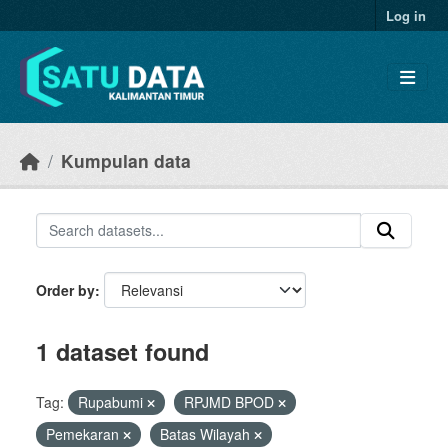
Skip to main content
Log in
Kumpulan data
Order by
1 dataset found
Tag:
Rupabumi
RPJMD BPOD
Pemekaran
Batas Wilayah