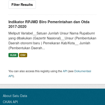
Filter Results
Indikator RPJMD Biro Pemerintahan dan Otda
2017-2020
Meliputi Variabel__Satuan Jumlah Unsur Nama Rupabumi
yang dibakukan (Gazertir Nasional)__Unsur (Pembentukan
Daerah otonomi baru ) Pemekaran Kab/Kota__ Jumlah
(Pembentukan Daerah...
XLSX
CSV
You can also access this registry using the
API
(see
Dokumentasi
API
).
About Satu Data
CKAN API