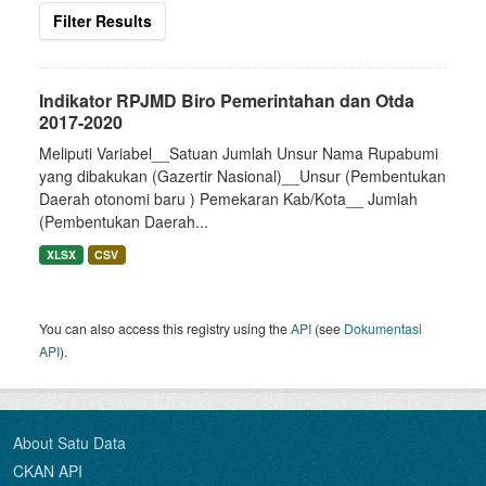
Filter Results
Indikator RPJMD Biro Pemerintahan dan Otda
2017-2020
Meliputi Variabel__Satuan Jumlah Unsur Nama Rupabumi
yang dibakukan (Gazertir Nasional)__Unsur (Pembentukan
Daerah otonomi baru ) Pemekaran Kab/Kota__ Jumlah
(Pembentukan Daerah...
XLSX
CSV
You can also access this registry using the
API
(see
Dokumentasi
API
).
About Satu Data
CKAN API