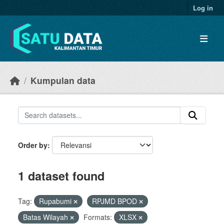
Skip to main content
Log in
Kumpulan data
Order by
1 dataset found
Tag:
Rupabumi
RPJMD BPOD
Batas Wilayah
Formats:
XLSX