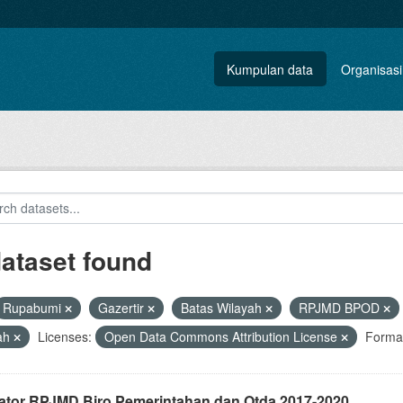
Kumpulan data
Organisasi
dataset found
Rupabumi
Gazertir
Batas Wilayah
RPJMD BPOD
ah
Licenses:
Open Data Commons Attribution License
Forma
kator RPJMD Biro Pemerintahan dan Otda 2017-2020