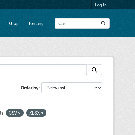
Log in
Grup
Tentang
Order by
ts:
CSV
XLSX