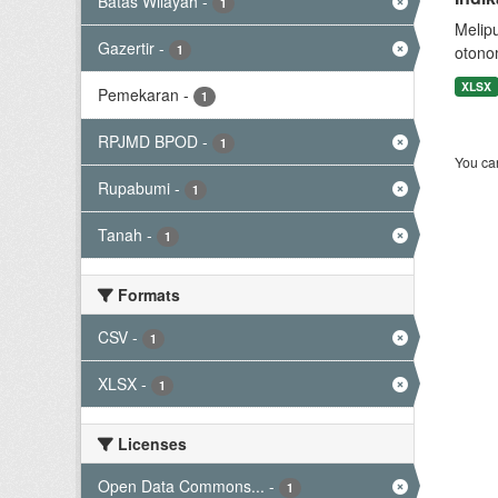
Batas Wilayah
-
1
Melip
Gazertir
-
1
otono
XLSX
Pemekaran
-
1
RPJMD BPOD
-
1
You can
Rupabumi
-
1
Tanah
-
1
Formats
CSV
-
1
XLSX
-
1
Licenses
Open Data Commons...
-
1