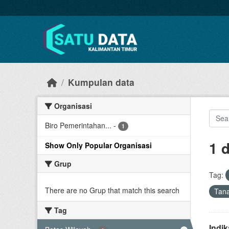
Skip to main content
Kumpulan data
Organisasi
Biro Pemerintahan...
-
1
1 
Show Only Popular Organisasi
Grup
Tag:
There are no Grup that match this search
Tan
Tag
Indi