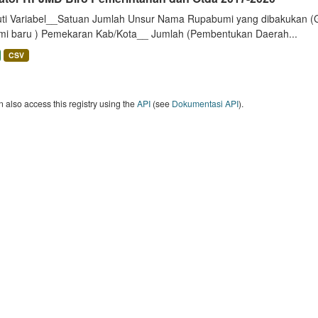
uti Variabel__Satuan Jumlah Unsur Nama Rupabumi yang dibakukan (
mi baru ) Pemekaran Kab/Kota__ Jumlah (Pembentukan Daerah...
CSV
 also access this registry using the
API
(see
Dokumentasi API
).