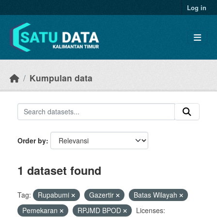
Skip to main content
Log in
Kumpulan data
Order by
1 dataset found
Tag:
Rupabumi
Gazertir
Batas Wilayah
Pemekaran
RPJMD BPOD
Licenses: