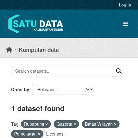
Skip to main content
Log in
Kumpulan data
Order by
1 dataset found
Tag:
Rupabumi
Gazertir
Batas Wilayah
Pemekaran
Licenses: