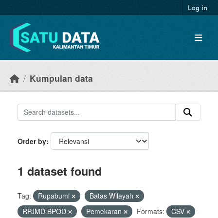
Skip to main content
Log in
Kumpulan data
Order by
1 dataset found
Tag:
Rupabumi
Batas Wilayah
RPJMD BPOD
Pemekaran
Formats:
CSV