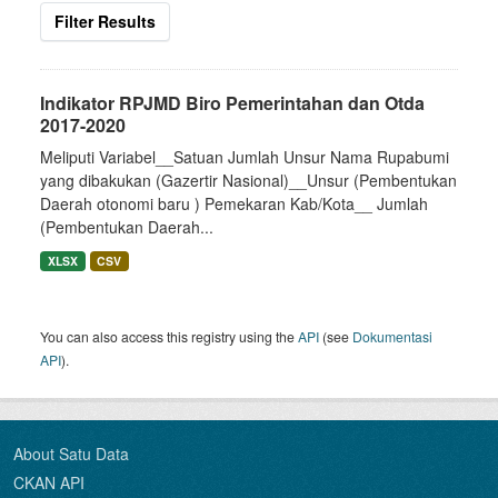
Filter Results
Indikator RPJMD Biro Pemerintahan dan Otda
2017-2020
Meliputi Variabel__Satuan Jumlah Unsur Nama Rupabumi
yang dibakukan (Gazertir Nasional)__Unsur (Pembentukan
Daerah otonomi baru ) Pemekaran Kab/Kota__ Jumlah
(Pembentukan Daerah...
XLSX
CSV
You can also access this registry using the
API
(see
Dokumentasi
API
).
About Satu Data
CKAN API