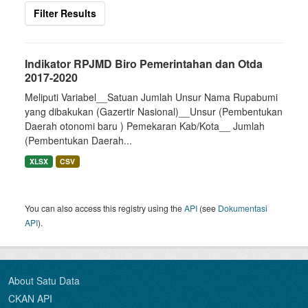
Filter Results
Indikator RPJMD Biro Pemerintahan dan Otda
2017-2020
Meliputi Variabel__Satuan Jumlah Unsur Nama Rupabumi
yang dibakukan (Gazertir Nasional)__Unsur (Pembentukan
Daerah otonomi baru ) Pemekaran Kab/Kota__ Jumlah
(Pembentukan Daerah...
XLSX
CSV
You can also access this registry using the
API
(see
Dokumentasi
API
).
About Satu Data
CKAN API