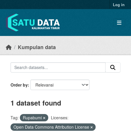
Skip to main content
Log in
Kumpulan data
Order by
1 dataset found
Tag:
Rupabumi
Licenses:
Open Data Commons Attribution License