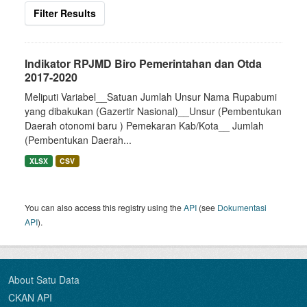
Filter Results
Indikator RPJMD Biro Pemerintahan dan Otda
2017-2020
Meliputi Variabel__Satuan Jumlah Unsur Nama Rupabumi
yang dibakukan (Gazertir Nasional)__Unsur (Pembentukan
Daerah otonomi baru ) Pemekaran Kab/Kota__ Jumlah
(Pembentukan Daerah...
XLSX
CSV
You can also access this registry using the
API
(see
Dokumentasi
API
).
About Satu Data
CKAN API