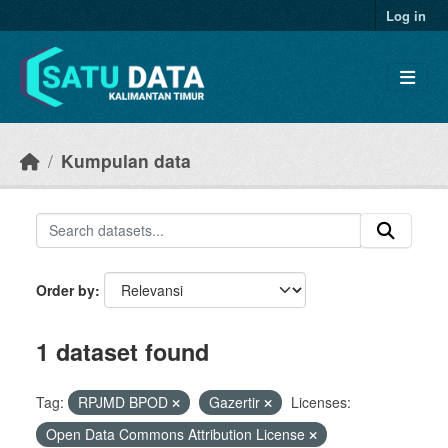
Skip to main content
Log in
Kumpulan data
Order by
1 dataset found
Tag:
RPJMD BPOD
Gazertir
Licenses:
Open Data Commons Attribution License