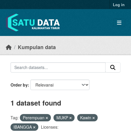
Skip to main content
Log in
Kumpulan data
Order by
1 dataset found
Tag:
Perempuan
MUKP
Kawin
IBANGGA
Licenses: