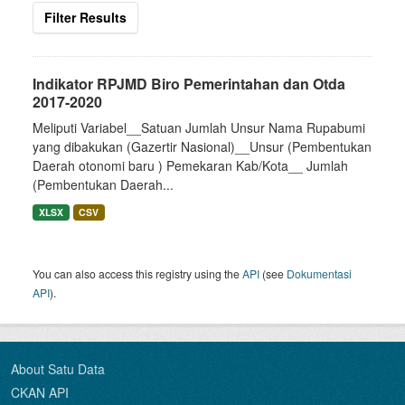
Filter Results
Indikator RPJMD Biro Pemerintahan dan Otda
2017-2020
Meliputi Variabel__Satuan Jumlah Unsur Nama Rupabumi
yang dibakukan (Gazertir Nasional)__Unsur (Pembentukan
Daerah otonomi baru ) Pemekaran Kab/Kota__ Jumlah
(Pembentukan Daerah...
XLSX
CSV
You can also access this registry using the
API
(see
Dokumentasi
API
).
About Satu Data
CKAN API