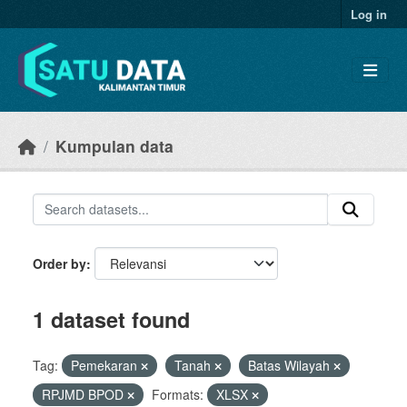
Skip to main content
Log in
Kumpulan data
Order by
1 dataset found
Tag:
Pemekaran
Tanah
Batas Wilayah
RPJMD BPOD
Formats:
XLSX