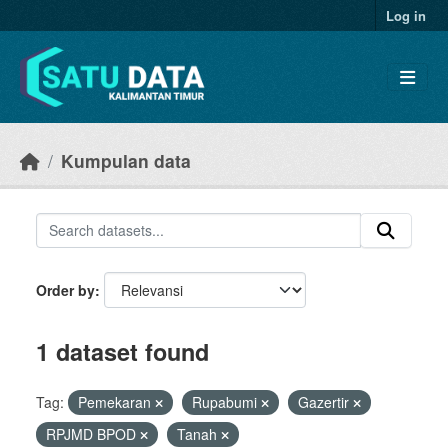
Skip to main content
Log in
Kumpulan data
Order by
1 dataset found
Tag:
Pemekaran
Rupabumi
Gazertir
RPJMD BPOD
Tanah