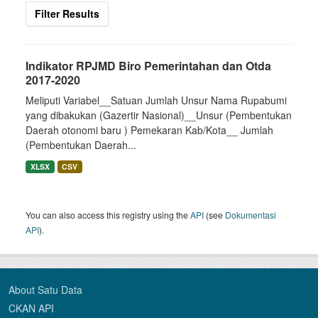
Filter Results
Indikator RPJMD Biro Pemerintahan dan Otda
2017-2020
Meliputi Variabel__Satuan Jumlah Unsur Nama Rupabumi
yang dibakukan (Gazertir Nasional)__Unsur (Pembentukan
Daerah otonomi baru ) Pemekaran Kab/Kota__ Jumlah
(Pembentukan Daerah...
XLSX
CSV
You can also access this registry using the
API
(see
Dokumentasi
API
).
About Satu Data
CKAN API